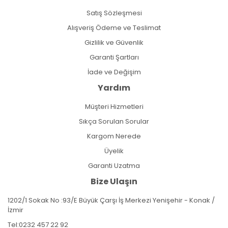
Satış Sözleşmesi
Alışveriş Ödeme ve Teslimat
Gizlilik ve Güvenlik
Garanti Şartları
İade ve Değişim
Yardım
Müşteri Hizmetleri
Sıkça Sorulan Sorular
Kargom Nerede
Üyelik
Garanti Uzatma
Bize Ulaşın
1202/1 Sokak No :93/E Büyük Çarşı İş Merkezi Yenişehir - Konak /
İzmir
Tel:
0232 457 22 92