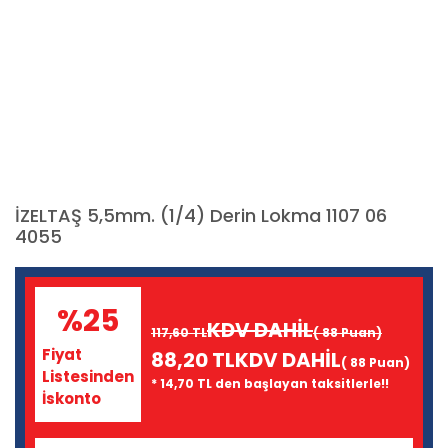
İZELTAŞ 5,5mm. (1/4) Derin Lokma 1107 06
4055
%25
KDV DAHİL
117,60 TL
( 88 Puan)
Fiyat
88,20 TL
KDV DAHİL
( 88 Puan)
Listesinden
* 14,70 TL den başlayan taksitlerle!!
İskonto