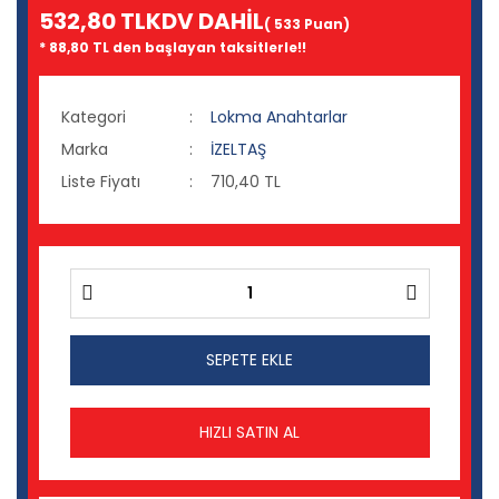
532,80 TL
KDV DAHİL
( 533 Puan)
* 88,80 TL den başlayan taksitlerle!!
Kategori
Lokma Anahtarlar
Marka
İZELTAŞ
Liste Fiyatı
710,40 TL
SEPETE EKLE
HIZLI SATIN AL