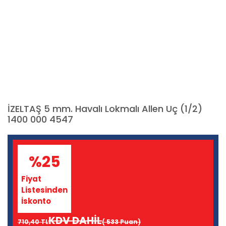
İZELTAŞ 5 mm. Havalı Lokmalı Allen Uç (1/2)
1400 000 4547
%25
Fiyat
Listesinden
İskonto
KDV DAHİL
710,40 TL
( 533 Puan)