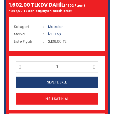
1.602,00 TL
KDV DAHİL
( 1602 Puan)
* 267,00 TL den başlayan taksitlerle!!
Kategori
Metreler
Marka
İZELTAŞ
Liste Fiyatı
2.136,00 TL
SEPETE EKLE
HIZLI SATIN AL