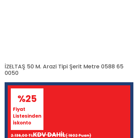
İZELTAŞ 50 M. Arazi Tipi Şerit Metre 0588 65
0050
%25
Fiyat
Listesinden
İskonto
KDV DAHİL
2.136,00 TL
( 1602 Puan)