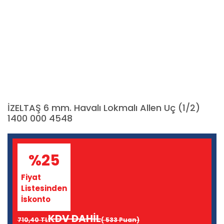
İZELTAŞ 6 mm. Havalı Lokmalı Allen Uç (1/2)
1400 000 4548
%25
Fiyat
Listesinden
İskonto
KDV DAHİL
710,40 TL
( 533 Puan)