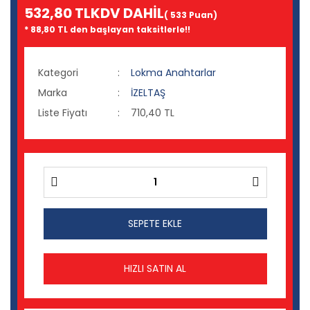
532,80 TL
KDV DAHİL
( 533 Puan)
* 88,80 TL den başlayan taksitlerle!!
Kategori
Lokma Anahtarlar
Marka
İZELTAŞ
Liste Fiyatı
710,40 TL
SEPETE EKLE
HIZLI SATIN AL