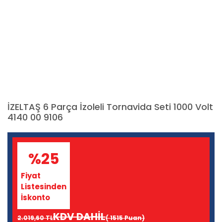
İZELTAŞ 6 Parça İzoleli Tornavida Seti 1000 Volt
4140 00 9106
%25
Fiyat
Listesinden
İskonto
KDV DAHİL
2.019,60 TL
( 1515 Puan)