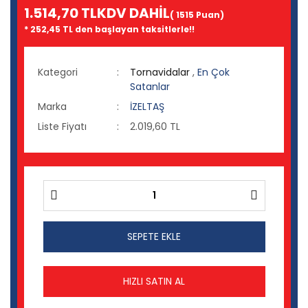
1.514,70 TL
KDV DAHİL
( 1515 Puan)
* 252,45 TL den başlayan taksitlerle!!
Kategori
Tornavidalar
,
En Çok
Satanlar
Marka
İZELTAŞ
Liste Fiyatı
2.019,60 TL
SEPETE EKLE
HIZLI SATIN AL