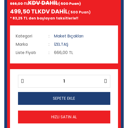
KDV DAHİL
666,00 TL
( 500 Puan)
499,50 TL
KDV DAHİL
( 500 Puan)
* 83,25 TL den başlayan taksitlerle!!
Kategori
Maket Bıçakları
Marka
İZELTAŞ
Liste Fiyatı
666,00 TL
SEPETE EKLE
HIZLI SATIN AL