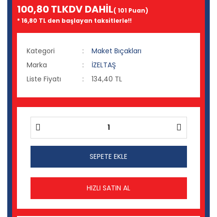
100,80 TL
KDV DAHİL
( 101 Puan)
* 16,80 TL den başlayan taksitlerle!!
Kategori
Maket Bıçakları
Marka
İZELTAŞ
Liste Fiyatı
134,40 TL
SEPETE EKLE
HIZLI SATIN AL