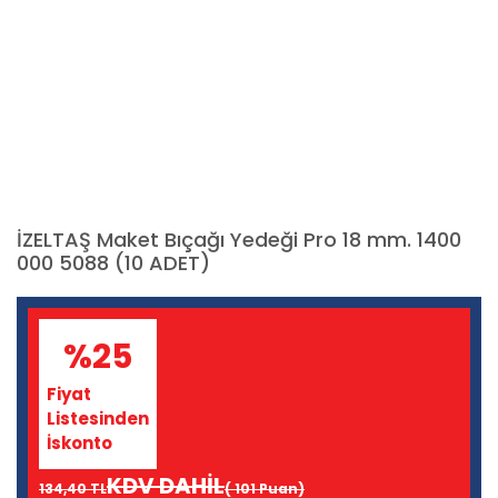
İZELTAŞ Maket Bıçağı Yedeği Pro 18 mm. 1400
000 5088 (10 ADET)
%25
Fiyat
Listesinden
İskonto
KDV DAHİL
134,40 TL
( 101 Puan)