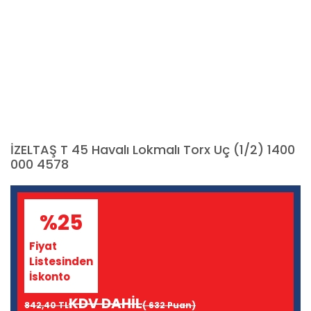
İZELTAŞ T 45 Havalı Lokmalı Torx Uç (1/2) 1400
000 4578
%25
Fiyat
Listesinden
İskonto
KDV DAHİL
842,40 TL
( 632 Puan)