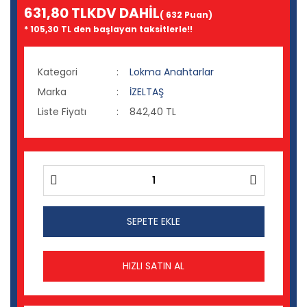
631,80 TL
KDV DAHİL
( 632 Puan)
* 105,30 TL den başlayan taksitlerle!!
Kategori
Lokma Anahtarlar
Marka
İZELTAŞ
Liste Fiyatı
842,40 TL
SEPETE EKLE
HIZLI SATIN AL