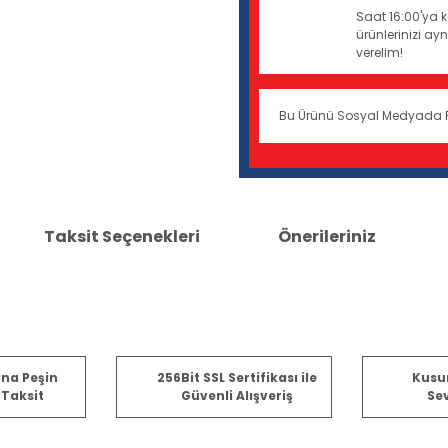
Saat 16:00'ya k
ürünlerinizi a
verelim!
Bu Ürünü Sosyal Medyada 
Taksit Seçenekleri
Önerileriniz
er konularda yetersiz gördüğünüz noktaları öneri formunu kullanarak tara
ına Peşin
256Bit SSL Sertifikası ile
Kusu
 Taksit
Güvenli Alışveriş
Sev
Bu ürüne ilk yorumu siz yapın!