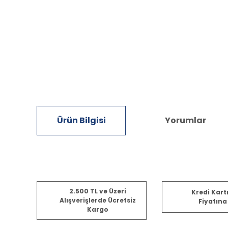
Ürün Bilgisi
Yorumlar
Bu ürünün fiyat bilgisi, resim, ürün açıklamalarında ve diğ
2.500 TL ve Üzeri
Kredi Kart
Görüş ve önerileriniz için teşekkür ederiz.
Alışverişlerde Ücretsiz
Fiyatına
Kargo
Ürün resmi kalitesiz, bozuk veya görüntülenemiyor.