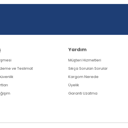
Yorum Yaz
ş
Yardım
eşmesi
Müşteri Hizmetleri
Gönder
Ödeme ve Teslimat
Sıkça Sorulan Sorular
 Güvenlik
Kargom Nerede
tları
Üyelik
eğişim
Garanti Uzatma