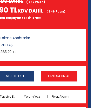
KDV DAHİL
( 649 Puan)
90 TL
KDV DAHİL
( 649 Puan)
 den başlayan taksitlerle!!
Lokma Anahtarlar
İZELTAŞ
865,20 TL
SEPETE EKLE
HIZLI SATIN AL
Tavsiye Et
Yorum Yaz
Fiyat Alarmı