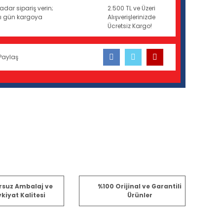
adar sipariş verin;
2.500 TL ve Üzeri
ynı gün kargoya
Alışverişlerinizde
Ücretsiz Kargo!
Paylaş
fımıza iletebilirsiniz.
rsuz Ambalaj ve
%100 Orijinal ve Garantili
kiyat Kalitesi
Ürünler