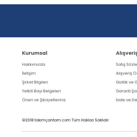
Ürün açıklamasında eksik bilgiler bulunuyor.
Ürün bilgilerinde hatalar bulunuyor.
Ürün fiyatı diğer sitelerden daha pahalı.
Bu ürüne benzer farklı alternatifler olmalı.
Kurumsal
Alışveri
Hakkımızda
Satış Sözl
İletişim
Alışveriş 
Şirket Bilgileri
Gizlilik ve
Yetkili Bayi Belgeleri
Garanti Şar
Öneri ve Şikayetleriniz
İade ve D
©2018 takımçantam.com Tüm Hakları Saklıdır.