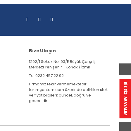
Bize Ulaşın
1202/1 Sokak No :93/E Büyük Çarşı İş
Merkezi Yenişehir - Konak / İzmir
Tel:
0232 457 22 92
Firmamız teklif vermemektedir.
BİZ SİZİ ARAYALIM
takımçantam.com üzerinde belirtilen stok
ve fiyat bilgileri; güncel, doğru ve
geçerlidir.