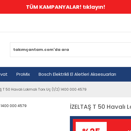
TÜM KAMPANYALAR! tıklayın!
avat
ProMix
Bosch Elektrikli El Aletleri Aksesuarları
Ş T 50 Havalı Lokmalı Torx Uç (1/2) 1400 000 4579
İZELTAŞ T 50 Havalı 