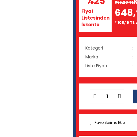
%25
865,20 TL
648,
Fiyat
Listesinden
* 108,15 TL
İskonto
Kategori
Marka
Liste Fiyatı