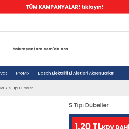
TÜM KAMPANYALAR! tıklayın!
avat
ProMix
Bosch Elektrikli El Aletleri Aksesuarları
ler
S Tipi Dübeller
S Tipi Dübeller
1,20 TL
KDV DAH