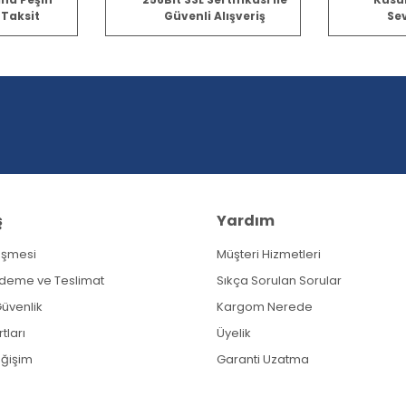
 Taksit
Güvenli Alışveriş
Sev
Bu ürüne ilk yorumu siz yapın!
Yorum Yaz
ş
Yardım
eşmesi
Müşteri Hizmetleri
Gönder
Ödeme ve Teslimat
Sıkça Sorulan Sorular
 Güvenlik
Kargom Nerede
tları
Üyelik
eğişim
Garanti Uzatma