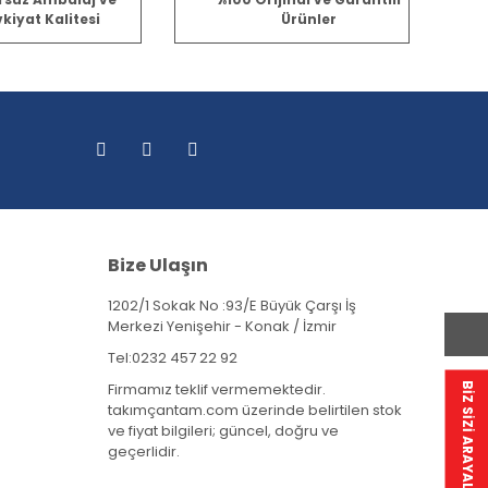
kiyat Kalitesi
Ürünler
Bize Ulaşın
1202/1 Sokak No :93/E Büyük Çarşı İş
Merkezi Yenişehir - Konak / İzmir
Tel:
0232 457 22 92
Firmamız teklif vermemektedir.
BİZ SİZİ ARAYALIM
takımçantam.com üzerinde belirtilen stok
ve fiyat bilgileri; güncel, doğru ve
geçerlidir.