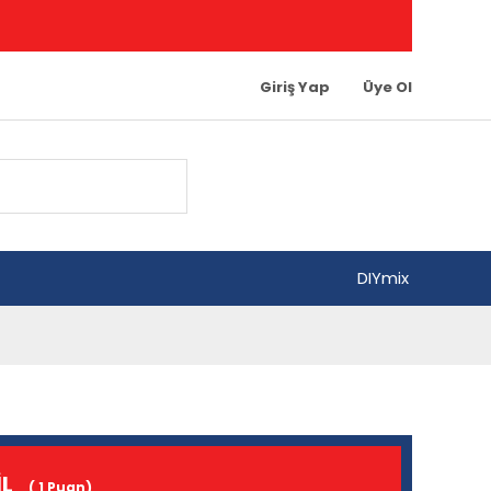
Giriş Yap
Üye Ol
DIYmix
İL
( 1 Puan)