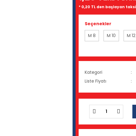
* 0,20 TL den başlayan taksit
Seçenekler
M 8
M 10
M 12
Kategori
Liste Fiyatı