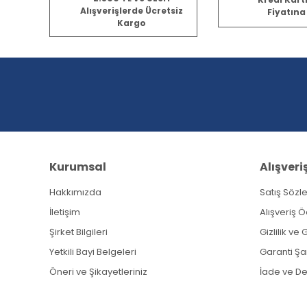
Görüş ve önerileriniz için teşekkür ederiz.
Alışverişlerde Ücretsiz
Fiyatına
Kargo
Ürün resmi kalitesiz, bozuk veya görüntülenemiyor.
Ürün açıklamasında eksik bilgiler bulunuyor.
Ürün bilgilerinde hatalar bulunuyor.
Ürün fiyatı diğer sitelerden daha pahalı.
Bu ürüne benzer farklı alternatifler olmalı.
Kurumsal
Alışveri
Hakkımızda
Satış Sözl
İletişim
Alışveriş 
Şirket Bilgileri
Gizlilik ve
Yetkili Bayi Belgeleri
Garanti Şar
Öneri ve Şikayetleriniz
İade ve D