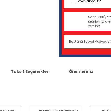
Saat 16:00'ya k
ürünlerinizi a
verelim!
Bu Ürünü Sosyal Medyada 
Taksit Seçenekleri
Önerileriniz
er konularda yetersiz gördüğünüz noktaları öneri formunu kullanarak tara
ına Peşin
256Bit SSL Sertifikası ile
Kusu