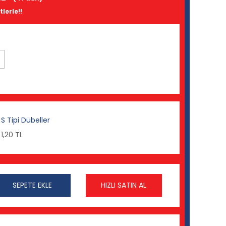
lerle!!
S Tipi Dübeller
1,20 TL
SEPETE EKLE
HIZLI SATIN AL