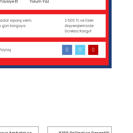
Tavsiye Et
Yorum Yaz
adar sipariş verin;
2.500 TL ve Üzeri
ynı gün kargoya
Alışverişlerinizde
Ücretsiz Kargo!
Paylaş
fımıza iletebilirsiniz.
rsuz Ambalaj ve
%100 Orijinal ve Garantili