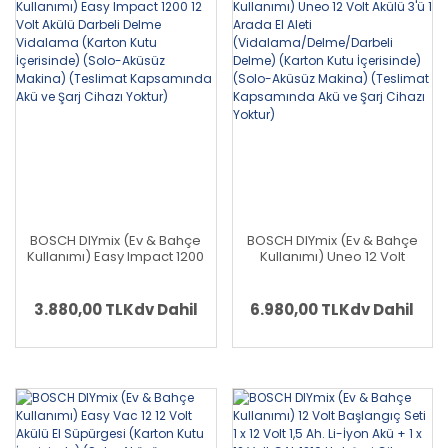
BOSCH DIYmix (Ev & Bahçe
BOSCH DIYmix (Ev & Bahçe
Kullanımı) Easy Impact 1200
Kullanımı) Uneo 12 Volt
12 Volt Akülü Darbeli Delme
Akülü 3'ü 1 Arada El Aleti
Vidalama (Karton Kutu
(Vidalama/Delme/Darbeli
İçerisinde) (Solo-Aküsüz
Delme) (Karton Kutu
3.880,00 TL
Kdv Dahil
6.980,00 TL
Kdv Dahil
Makina) (Teslimat
İçerisinde) (Solo-Aküsüz
Kapsamında Akü ve Şarj
Makina) (Teslimat
Cihazı Yoktur)
Kapsamında Akü ve Şarj
Cihazı Yoktur)