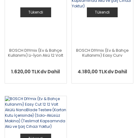
Tükendi
Tükendi
BOSCH DIYmix (Ev & Bahçe
BOSCH DIYmix (Ev & Bahçe
Kullanımı) Li-İyon Akü 12 Volt
Kullanımı) Easy Curv
2,5 Ah.
Sander 12 12 Volt Akülü
Zımpara ve Polisaj (Karton
Kutu İçerisinde) (Solo-
1.620,00 TL
Kdv Dahil
4.180,00 TL
Kdv Dahil
Aküsüz Makina) (Teslimat
Kapsamında Akü ve Şarj
Cihazı Yoktur)