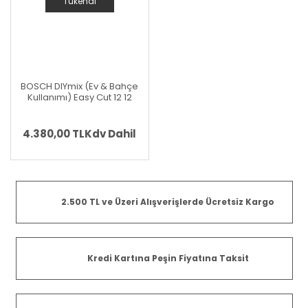
Tükendi
BOSCH DIYmix (Ev & Bahçe
Kullanımı) Easy Cut 12 12
Volt Akülü NanoBlade
Testere (Karton Kutu
İçerisinde) (Solo-Aküsüz
4.380,00 TL
Kdv Dahil
Makina) (Teslimat
Kapsamında Akü ve Şarj
Cihazı Yoktur)
2.500 TL ve Üzeri Alışverişlerde Ücretsiz Kargo
Kredi Kartına Peşin Fiyatına Taksit