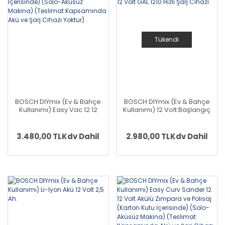
Tükendi
BOSCH DIYmix (Ev & Bahçe
BOSCH DIYmix (Ev & Bahçe
Kullanımı) Easy Vac 12 12
Kullanımı) 12 Volt Başlangıç
Volt Akülü El Süpürgesi
Seti 1 x 12 Volt 1,5 Ah. Li-İyon
(Karton Kutu İçerisinde)
Akü + 1 x 12 Volt GAL 1210 Hızlı
(Solo-Aküsüz Makina)
Şarj Cihazı
3.480,00 TL
Kdv Dahil
2.980,00 TL
Kdv Dahil
(Teslimat Kapsamında Akü
ve Şarj Cihazı Yoktur)