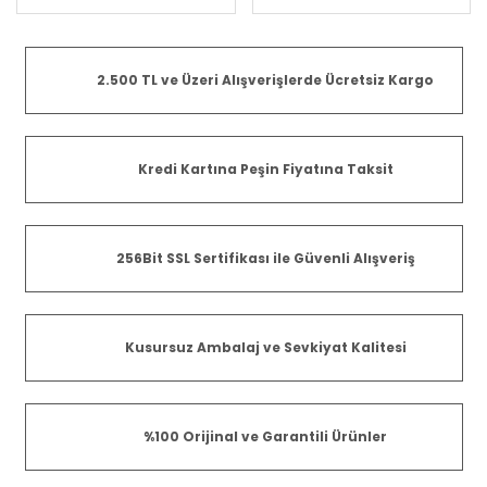
Cihazı Yoktur)
2.500 TL ve Üzeri Alışverişlerde Ücretsiz Kargo
Kredi Kartına Peşin Fiyatına Taksit
256Bit SSL Sertifikası ile Güvenli Alışveriş
Kusursuz Ambalaj ve Sevkiyat Kalitesi
%100 Orijinal ve Garantili Ürünler