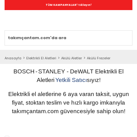
TÜM KAMPANYALAR! tıklayın!
Anasayfa
Elektrikli El Aletleri
Akülü Aletler
Akülü Frezeler
BOSCH
-
STANLEY
- DeWALT
Elektrikli
El
Aletleri
Yetkili
Satıcı
sıyız!
Elektrikli el aletlerine 6 aya varan taksit, uygun
fiyat, stoktan teslim ve hızlı kargo imkanıyla
takımçantam.com güvencesiyle sahip olun
!