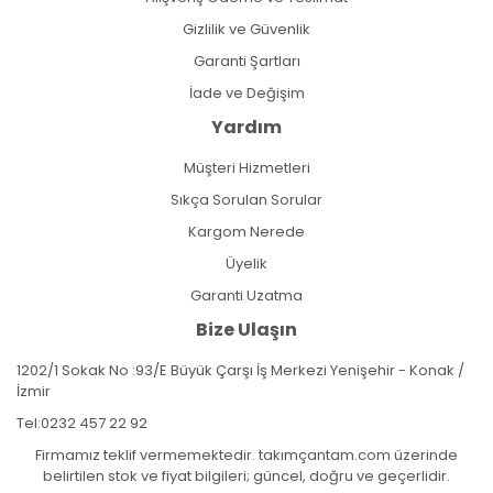
Gizlilik ve Güvenlik
Garanti Şartları
İade ve Değişim
Yardım
Müşteri Hizmetleri
Sıkça Sorulan Sorular
Kargom Nerede
Üyelik
Garanti Uzatma
Bize Ulaşın
1202/1 Sokak No :93/E Büyük Çarşı İş Merkezi Yenişehir - Konak /
İzmir
Tel:
0232 457 22 92
Firmamız teklif vermemektedir. takımçantam.com üzerinde
belirtilen stok ve fiyat bilgileri; güncel, doğru ve geçerlidir.