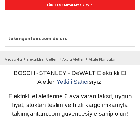
TÜM KAMPANYALAR! tıklayın!
Anasayfa
Elektrikli El Aletleri
Akülü Aletler
Akülü Planyalar
BOSCH
-
STANLEY
- DeWALT
Elektrikli
El
Aletleri
Yetkili
Satıcı
sıyız!
Elektrikli el aletlerine 6 aya varan taksit, uygun
fiyat, stoktan teslim ve hızlı kargo imkanıyla
takımçantam.com güvencesiyle sahip olun
!