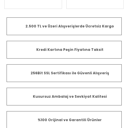
Kapsamında Akü ve Şarj
Cihazı Yoktur)
2.500 TL ve Üzeri Alışverişlerde Ücretsiz Kargo
Kredi Kartına Peşin Fiyatına Taksit
256Bit SSL Sertifikası ile Güvenli Alışveriş
Kusursuz Ambalaj ve Sevkiyat Kalitesi
%100 Orijinal ve Garantili Ürünler