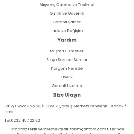
Alışveriş Ödeme ve Teslimat
Gizlilik ve Güvenlik
Garanti Şartları
İade ve Değişim
Yardım
Müşteri Hizmetleri
Sıkça Sorulan Sorular
Kargom Nerede
Üyelik
Garanti Uzatma
Bize Ulaşın
1202/1 Sokak No :93/E Büyük Çarşı İş Merkezi Yenişehir - Konak /
İzmir
Tel:
0232 457 22 92
Firmamız teklif vermemektedir. takımçantam.com üzerinde