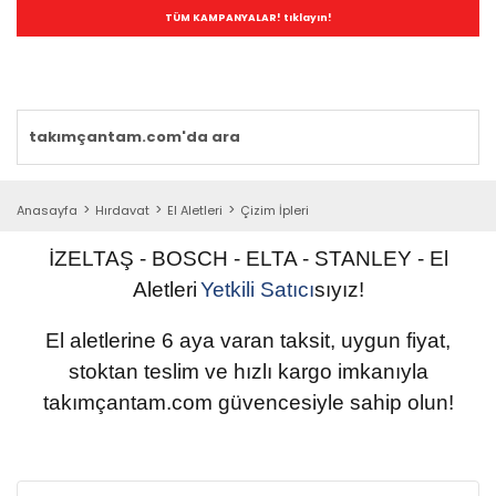
TÜM KAMPANYALAR! tıklayın!
Anasayfa
Hırdavat
El Aletleri
Çizim İpleri
İZELTAŞ - BOSCH - ELTA - STANLEY
-
El
Aletleri
Yetkili
Satıcı
sıyız!
El aletlerine 6 aya varan taksit, uygun fiyat,
stoktan teslim ve hızlı kargo imkanıyla
takımçantam.com güvencesiyle sahip olun
!