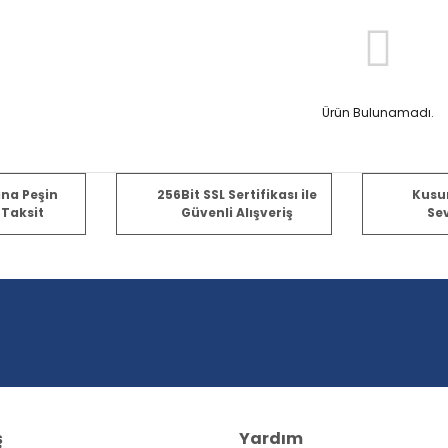
Ürün Bulunamadı.
ına Peşin
256Bit SSL Sertifikası ile
Kusu
 Taksit
Güvenli Alışveriş
Sev
ş
Yardım