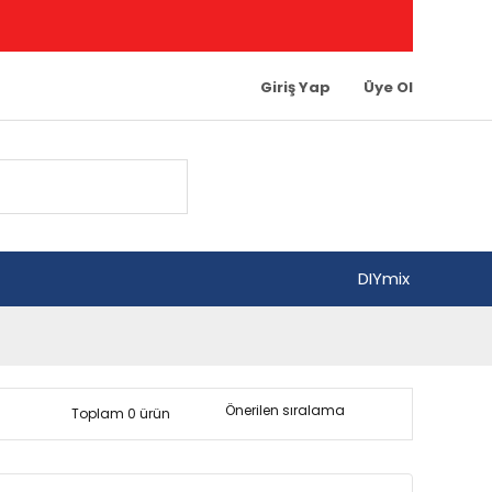
Giriş Yap
Üye Ol
DIYmix
Toplam 0 ürün