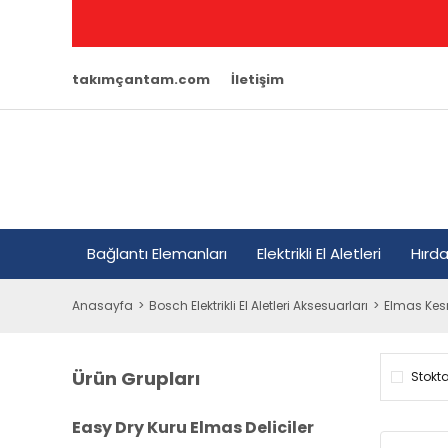
takımçantam.com
İletişim
Bağlantı Elemanları
Elektrikli El Aletleri
Hırd
Anasayfa
Bosch Elektrikli El Aletleri Aksesuarları
Elmas Kes
Ürün Grupları
Stokta
Easy Dry Kuru Elmas Deliciler