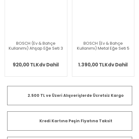
BOSCH (Ev & Bahçe
BOSCH (Ev & Bahçe
Kullanımı) Ahşap Eğe Seti 3
Kullanımı) Metal Eğe Seti 5
Parça (1 600 A02 ZB1)
Parça (1 600 A02 ZB0)
920,00 TL
Kdv Dahil
1.390,00 TL
Kdv Dahil
2.500 TL ve Üzeri Alışverişlerde Ücretsiz Kargo
Kredi Kartına Peşin Fiyatına Taksit