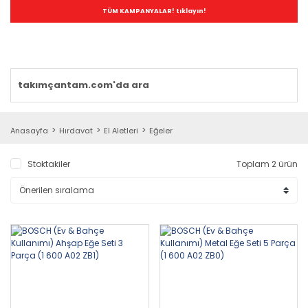
TÜM KAMPANYALAR! tıklayın!
Anasayfa
Hırdavat
El Aletleri
Eğeler
Stoktakiler
Toplam 2 ürün