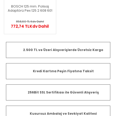
BOSCH 125 mm. Polisaj
Adaptörü Pex 125 2 608 601
126
858,60 TL
Kdv Dahil
772,74 TL
Kdv Dahil
2.500 TL ve Üzeri Alışverişlerde Ücretsiz Kargo
Kredi Kartına Peşin Fiyatına Taksit
256Bit SSL Sertifikası ile Güvenli Alışveriş
Kusursuz Ambalaj ve Sevkiyat Kalitesi