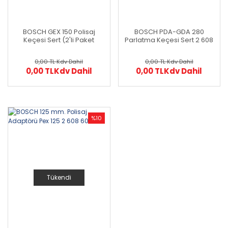
BOSCH GEX 150 Polisaj
BOSCH PDA-GDA 280
Keçesi Sert (2'li Paket
Parlatma Keçesi Sert 2 608
İçerisinden 1 Adet) 3 608
613 016
604 000
0,00 TL
Kdv Dahil
0,00 TL
Kdv Dahil
0,00 TL
Kdv Dahil
0,00 TL
Kdv Dahil
%10
Tükendi