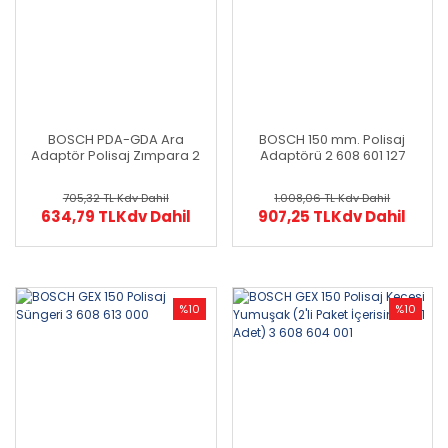
BOSCH PDA-GDA Ara
BOSCH 150 mm. Polisaj
Adaptör Polisaj Zımpara 2
Adaptörü 2 608 601 127
608 601 137
705,32 TL
Kdv Dahil
1.008,06 TL
Kdv Dahil
634,79 TL
Kdv Dahil
907,25 TL
Kdv Dahil
%10
%10