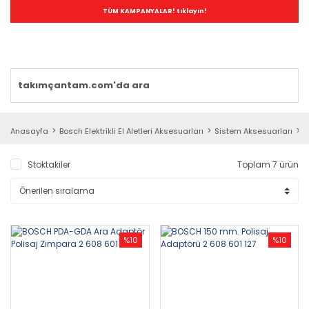
TÜM KAMPANYALAR! tıklayın!
Anasayfa
Bosch Elektrikli El Aletleri Aksesuarları
Sistem Aksesuarları
E
Stoktakiler
Toplam 7 ürün
%10
%10