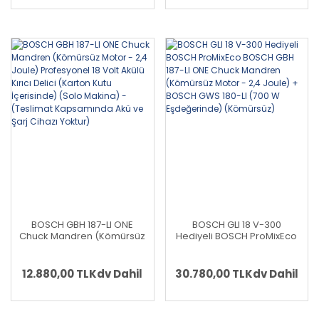
BOSCH GBH 187-LI ONE
BOSCH GLI 18 V-300
Chuck Mandren (Kömürsüz
Hediyeli BOSCH ProMixEco
Motor - 2,4 Joule)
BOSCH GBH 187-LI ONE
Profesyonel 18 Volt Akülü
Chuck Mandren (Kömürsüz
Kırıcı Delici (Karton Kutu
Motor - 2,4 Joule) + BOSCH
12.880,00 TL
Kdv Dahil
30.780,00 TL
Kdv Dahil
İçerisinde) (Solo Makina) -
GWS 180-LI (700 W
(Teslimat Kapsamında Akü
Eşdeğerinde) (Kömürsüz)
ve Şarj Cihazı Yoktur)