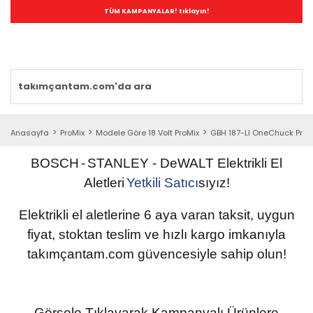
TÜM KAMPANYALAR! tıklayın!
Anasayfa
ProMix
Modele Göre 18 Volt ProMix
GBH 187-LI OneChuck Pro-M
BOSCH
-
STANLEY
- DeWALT
Elektrikli
El
Aletleri
Yetkili
Satıcı
sıyız!
Elektrikli el aletlerine 6 aya varan taksit, uygun
fiyat, stoktan teslim ve hızlı kargo imkanıyla
takımçantam.com güvencesiyle sahip olun
!
Görsele Tıklayarak Kampanyalı Ürünlere