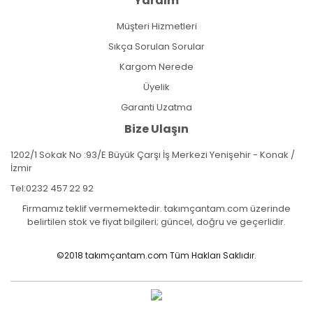
Yardım
Müşteri Hizmetleri
Sıkça Sorulan Sorular
Kargom Nerede
Üyelik
Garanti Uzatma
Bize Ulaşın
1202/1 Sokak No :93/E Büyük Çarşı İş Merkezi Yenişehir - Konak /
İzmir
Tel:
0232 457 22 92
Firmamız teklif vermemektedir. takımçantam.com üzerinde
belirtilen stok ve fiyat bilgileri; güncel, doğru ve geçerlidir.
©2018 takımçantam.com Tüm Hakları Saklıdır.