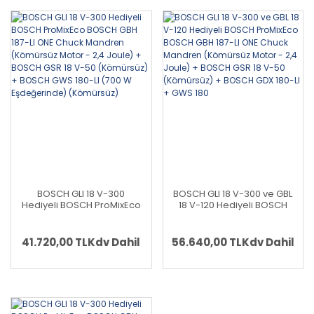
BOSCH GLI 18 V-300
BOSCH GLI 18 V-300 ve GBL
Hediyeli BOSCH ProMixEco
18 V-120 Hediyeli BOSCH
BOSCH GBH 187-LI ONE
ProMixEco BOSCH GBH 187-
Chuck Mandren (Kömürsüz
LI ONE Chuck Mandren
Motor - 2,4 Joule) + BOSCH
(Kömürsüz Motor - 2,4
41.720,00 TL
Kdv Dahil
56.640,00 TL
Kdv Dahil
GSR 18 V-50 (Kömürsüz) +
Joule) + BOSCH GSR 18 V-
BOSCH GWS 180-LI (700 W
50 (Kömürsüz) + BOSCH
Eşdeğerinde) (Kömürsüz)
GDX 180-LI + GWS 180