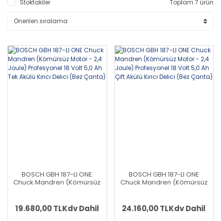
Stoktakiler
Toplam 7 ürün
BOSCH GBH 187-LI ONE
BOSCH GBH 187-LI ONE
Chuck Mandren (Kömürsüz
Chuck Mandren (Kömürsüz
Motor - 2,4 Joule)
Motor - 2,4 Joule)
Profesyonel 18 Volt 5,0 Ah
Profesyonel 18 Volt 5,0 Ah
Tek Akülü Kırıcı Delici (Bez
Çift Akülü Kırıcı Delici (Bez
19.680,00 TL
Kdv Dahil
24.160,00 TL
Kdv Dahil
Çanta)
Çanta)