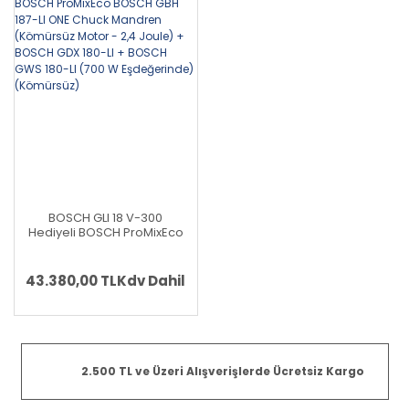
BOSCH GLI 18 V-300
Hediyeli BOSCH ProMixEco
BOSCH GBH 187-LI ONE
Chuck Mandren (Kömürsüz
Motor - 2,4 Joule) + BOSCH
43.380,00 TL
Kdv Dahil
GDX 180-LI + BOSCH GWS
180-LI (700 W Eşdeğerinde)
(Kömürsüz)
2.500 TL ve Üzeri Alışverişlerde Ücretsiz Kargo