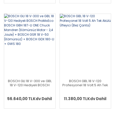
(Teslimat Kapsamında Şarj
BOSCH GDX 180-LI + BOSCH
Cihazı Yoktur)
GWS 180-LI (700 W
Eşdeğerinde) (Kömürsüz)
BOSCH GLI 18 V-300 ve GBL
BOSCH GBL 18 V-120
18 V-120 Hediyeli BOSCH
Profesyonel 18 Volt 5 Ah Tek
ProMixEco BOSCH GBH 187-
Akülü Üfleyici (Bez Çanta)
LI ONE Chuck Mandren
(Kömürsüz Motor - 2,4
56.640,00 TL
Kdv Dahil
11.380,00 TL
Kdv Dahil
Joule) + BOSCH GSR 18 V-
50 (Kömürsüz) + BOSCH
GDX 180-LI + GWS 180