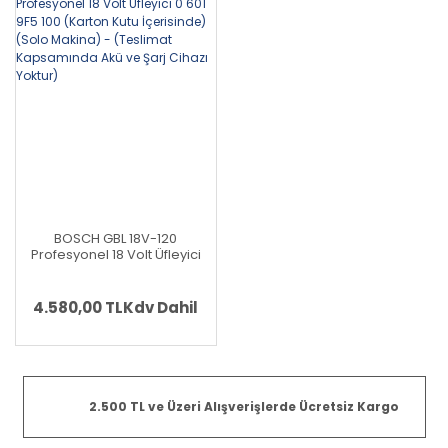
BOSCH GBL 18V-120
Profesyonel 18 Volt Üfleyici
0 601 9F5 100 (Karton Kutu
İçerisinde) (Solo Makina) -
(Teslimat Kapsamında Akü
4.580,00 TL
Kdv Dahil
ve Şarj Cihazı Yoktur)
2.500 TL ve Üzeri Alışverişlerde Ücretsiz Kargo