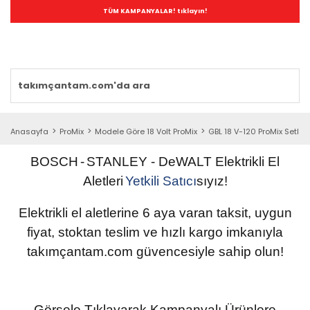
TÜM KAMPANYALAR! tıklayın!
Anasayfa
ProMix
Modele Göre 18 Volt ProMix
GBL 18 V-120 ProMix Setler
BOSCH
-
STANLEY
- DeWALT
Elektrikli
El
Aletleri
Yetkili
Satıcı
sıyız!
Elektrikli el aletlerine 6 aya varan taksit, uygun
fiyat, stoktan teslim ve hızlı kargo imkanıyla
takımçantam.com güvencesiyle sahip olun
!
Görsele Tıklayarak Kampanyalı Ürünlere