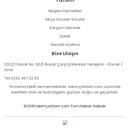
Yardım
Müşteri Hizmetleri
Sıkça Sorulan Sorular
Kargom Nerede
Üyelik
Garanti Uzatma
Bize Ulaşın
1202/1 Sokak No :93/E Büyük Çarşı İş Merkezi Yenişehir - Konak /
İzmir
Tel:
0232 457 22 92
Firmamız teklif vermemektedir. takımçantam.com üzerinde
belirtilen stok ve fiyat bilgileri; güncel, doğru ve geçerlidir.
©2018 takımçantam.com Tüm Hakları Saklıdır.