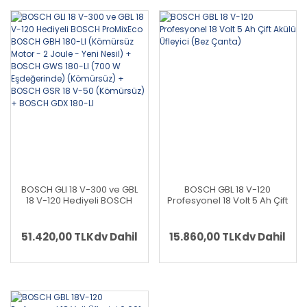
BOSCH GLI 18 V-300 ve GBL
BOSCH GBL 18 V-120
18 V-120 Hediyeli BOSCH
Profesyonel 18 Volt 5 Ah Çift
ProMixEco BOSCH GBH 180-
Akülü Üfleyici (Bez Çanta)
LI (Kömürsüz Motor - 2
Joule - Yeni Nesil) + BOSCH
51.420,00 TL
Kdv Dahil
15.860,00 TL
Kdv Dahil
GWS 180-LI (700 W
Eşdeğerinde) (Kömürsüz)
+ BOSCH GSR 18 V-50
(Kömürsüz) + BOSCH GDX
180-LI