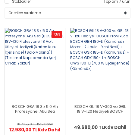
Stoktakiler
Toplam 7 ürün
%59
BOSCH GBA 18 3 x 5.0 Ah
BOSCH GLI 18 V-300 ve GBL
Profesyonel Akü Seti
18 V-120 Hediyeli BOSCH
(BOSCH GBL 18V-120
ProMixEco BOSCH GBH 180-
Profesyonel 18 Volt Üfleyici
LI (Kömürsüz Motor - 2
31.795,20 TL
Kdv Dahil
Hediyeli (Karton Kutu
Joule - Yeni Nesil) + BOSCH
49.680,00 TL
Kdv Dahil
12.980,00 TL
Kdv Dahil
İçerisinde) (Solo Makina))
GSR 185-LI (Kömürsüz) +