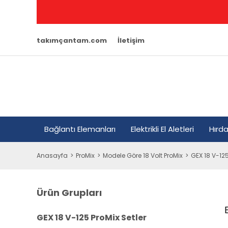
takımçantam.com
İletişim
Bağlantı Elemanları
Elektrikli El Aletleri
Hırd
Anasayfa
ProMix
Modele Göre 18 Volt ProMix
GEX 18 V-125
Ürün Grupları
GEX 18 V-125 ProMix Setler