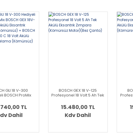
H GLI 18 V-300
BOSCH GEX 18 V-125
BO
eli BOSCH ProMix
Profesyonel 18 Volt 5 Ah Tek
Profesy
EX 18V-125 18 Volt
Akülü Eksantrik Zımpara
Akül
Eksantrik Zımpara
(Kömürsüz Motor)(Bez
(Kö
.740,00 TL
15.480,00 TL
1
süz) + BOSCH GSR
Çanta)
0 C 18 Volt Akülü
dv Dahil
Kdv Dahil
lme Vidalama
(Kömürsüz)