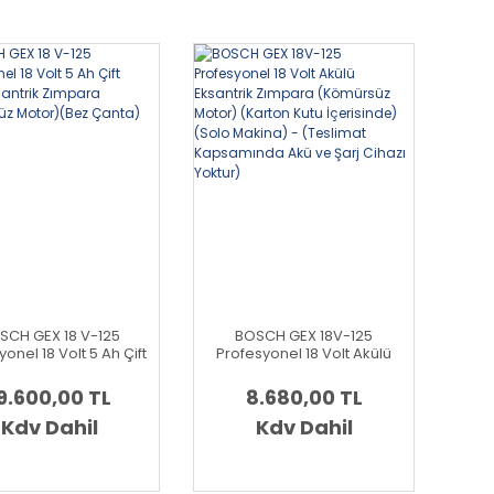
SCH GEX 18 V-125
BOSCH GEX 18V-125
onel 18 Volt 5 Ah Çift
Profesyonel 18 Volt Akülü
ü Eksantrik Zımpara
Eksantrik Zımpara
mürsüz Motor)(Bez
(Kömürsüz Motor) (Karton
9.600,00 TL
8.680,00 TL
Çanta)
Kutu İçerisinde) (Solo
Kdv Dahil
Makina) - (Teslimat
Kdv Dahil
Kapsamında Akü ve Şarj
Cihazı Yoktur)