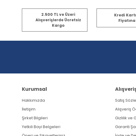
2.500 TL ve Üzeri
Kredi Kart
Alışverişlerde Ücretsiz
Fiyatına
Kargo
Kurumsal
Alışveri
Hakkımızda
Satış Sözl
İletişim
Alışveriş 
Şirket Bilgileri
Gizlilik ve
Yetkili Bayi Belgeleri
Garanti Şar
Öneri ve Şikayetleriniz
İade ve D