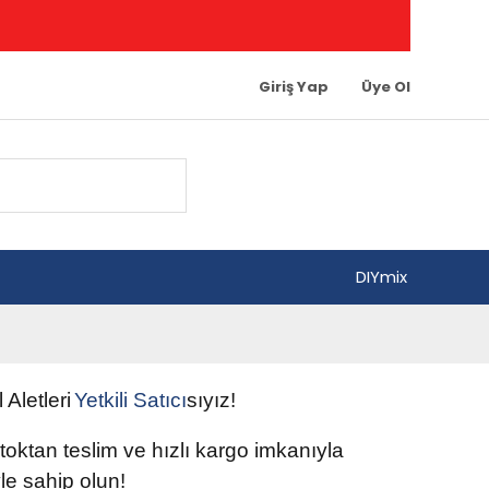
Giriş Yap
Üye Ol
DIYmix
l Aletleri
Yetkili
Satıcı
sıyız!
 stoktan teslim ve hızlı kargo imkanıyla
e sahip olun
!