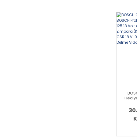
BOSC
Hediy
BOSCH G
Akülü 
30
(Kömür
18 V-9
K
De