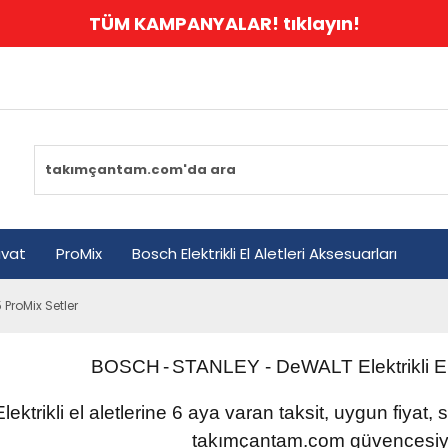
TÜM KAMPANYALAR! tıklayın!
avat
ProMix
Bosch Elektrikli El Aletleri Aksesuarları
 ProMix Setler
BOSCH
-
STANLEY
- DeWALT
Elektrikli
E
Elektrikli el aletlerine 6 aya varan taksit, uygun fiyat,
takımçantam.com güvencesiyl