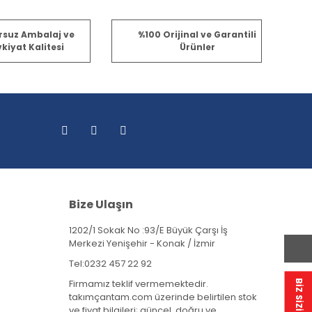
rsuz Ambalaj ve
%100 Orijinal ve Garantili
kiyat Kalitesi
Ürünler
Bize Ulaşın
1202/1 Sokak No :93/E Büyük Çarşı İş
Merkezi Yenişehir - Konak / İzmir
Tel:
0232 457 22 92
Firmamız teklif vermemektedir.
takımçantam.com üzerinde belirtilen stok
ve fiyat bilgileri; güncel, doğru ve