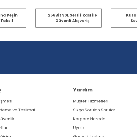
ına Peşin
256Bit SSL Sertifikası ile
Kusu
 Taksit
Güvenli Alışveriş
Sev
ş
Yardım
eşmesi
Müşteri Hizmetleri
Ödeme ve Teslimat
Sıkça Sorulan Sorular
 Güvenlik
Kargom Nerede
tları
Üyelik
eğişim
Garanti Uzatma