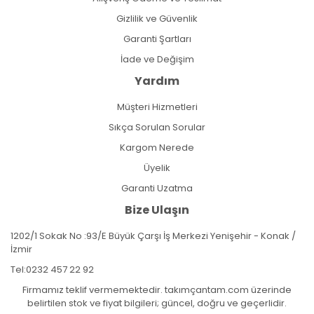
Gizlilik ve Güvenlik
Garanti Şartları
İade ve Değişim
Yardım
Müşteri Hizmetleri
Sıkça Sorulan Sorular
Kargom Nerede
Üyelik
Garanti Uzatma
Bize Ulaşın
1202/1 Sokak No :93/E Büyük Çarşı İş Merkezi Yenişehir - Konak /
İzmir
Tel:
0232 457 22 92
Firmamız teklif vermemektedir. takımçantam.com üzerinde
belirtilen stok ve fiyat bilgileri; güncel, doğru ve geçerlidir.