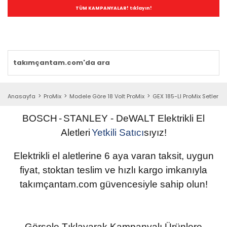
TÜM KAMPANYALAR! tıklayın!
Anasayfa
ProMix
Modele Göre 18 Volt ProMix
GEX 185-LI ProMix Setler
BOSCH
-
STANLEY
- DeWALT
Elektrikli
El
Aletleri
Yetkili
Satıcı
sıyız!
Elektrikli el aletlerine 6 aya varan taksit, uygun
fiyat, stoktan teslim ve hızlı kargo imkanıyla
takımçantam.com güvencesiyle sahip olun
!
Görsele Tıklayarak Kampanyalı Ürünlere