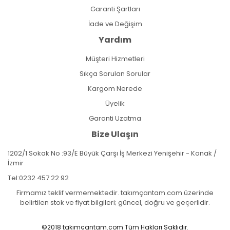
Garanti Şartları
İade ve Değişim
Yardım
Müşteri Hizmetleri
Sıkça Sorulan Sorular
Kargom Nerede
Üyelik
Garanti Uzatma
Bize Ulaşın
1202/1 Sokak No :93/E Büyük Çarşı İş Merkezi Yenişehir - Konak /
İzmir
Tel:
0232 457 22 92
Firmamız teklif vermemektedir. takımçantam.com üzerinde
belirtilen stok ve fiyat bilgileri; güncel, doğru ve geçerlidir.
©2018 takımçantam.com Tüm Hakları Saklıdır.