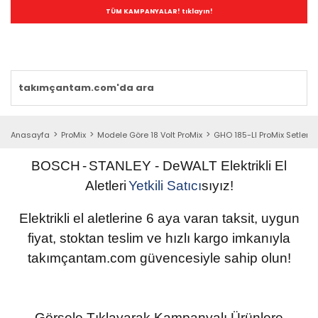
TÜM KAMPANYALAR! tıklayın!
Anasayfa
ProMix
Modele Göre 18 Volt ProMix
GHO 185-LI ProMix Setler
BOSCH
-
STANLEY
- DeWALT
Elektrikli
El
Aletleri
Yetkili
Satıcı
sıyız!
Elektrikli el aletlerine 6 aya varan taksit, uygun
fiyat, stoktan teslim ve hızlı kargo imkanıyla
takımçantam.com güvencesiyle sahip olun
!
Görsele Tıklayarak Kampanyalı Ürünlere