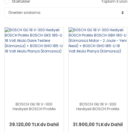
Stoktakiler
Toplam 3 ürün
BOSCH GLI 18 V-300
BOSCH GLI 18 V-300
Hediyeli BOSCH ProMix
Hediyeli BOSCH ProMix
BOSCH GKS 185-LI 18 Volt
BOSCH GBH 180-LI
Akülü Daire Testere
(Kömürsüz Motor - 2 Joule
(Kömürsüz) + BOSCH GHO
- Yeni Nesil) + BOSCH GHO
39.120,00 TL
Kdv Dahil
31.900,00 TL
Kdv Dahil
185-LI 18 Volt Akülü Planya
185-LI 18 Volt Akülü Planya