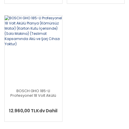
(Kömürsüz)
(Kömürsüz)
BOSCH GHO 185-LI
Profesyonel 18 Volt Akülü
Planya (Kömürsüz Motor)
(Karton Kutu İçerisinde)
(Solo Makina) (Teslimat
12.960,00 TL
Kdv Dahil
Kapsamında Akü ve Şarj
Cihazı Yoktur)