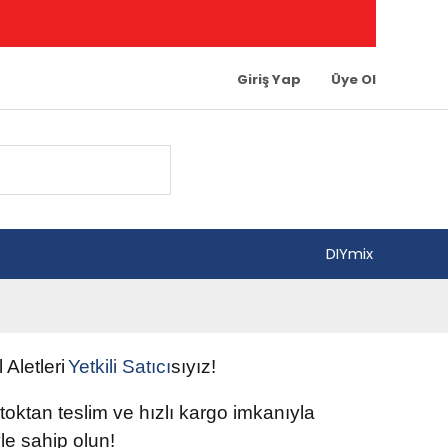
Giriş Yap
Üye Ol
DIYmix
l Aletleri
Yetkili
Satıcı
sıyız!
 stoktan teslim ve hızlı kargo imkanıyla
e sahip olun
!