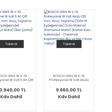
Tükendi
Tükendi
SCH GWS 18 V-10
BOSCH GWS 18 V-10
onel 18 Volt 5 Ah Çift
Profesyonel 18 Volt Akülü
ülü 125 mm. Avuç
125 mm. Avuç Taşlama
aşlama (1000 W
(1000 W Eşdeğerinde)
0.940,00 TL
9.660,00 TL
ğerinde) (Kömürsüz
(Solo Makina)(Kömürsüz
tor) (Bez Çanta)
Kdv Dahil
Motor) (Karton Kutu
Kdv Dahil
İçerisinde) - (Teslimat
Kapsamında Akü ve Şarj
Cihazı Yoktur)