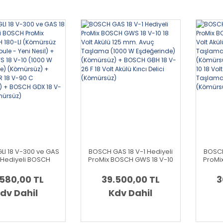
LI 18 V-300 ve GAS
BOSCH GAS 18 V-1 Hediyeli
BOSCH
1 Hediyeli BOSCH
ProMix BOSCH GWS 18 V-10
ProMi
 BOSCH GBH 180-LI
18 Volt Akülü 125 mm. Avuç
18 Vol
üz Motor - 2 Joule
Taşlama (1000 W
T
.580,00 TL
39.500,00 TL
3
Nesil) + BOSCH GWS
Eşdeğerinde) (Kömürsüz)
Eşdeğ
 V-10 (1000 W
dv Dahil
+ BOSCH GBH 18 V-26 F 18
Kdv Dahil
+ BO
inde) (Kömürsüz)
Volt Akülü Kırıcı Delici
Volt
H GSR 18 V-90 C
(Kömürsüz)
T
süz) + BOSCH GDX
Eşdeğ