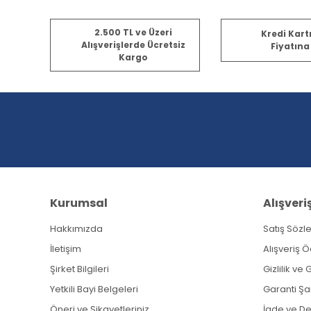
2.500 TL ve Üzeri
Kredi Kart
Alışverişlerde Ücretsiz
Fiyatına
Kargo
Kurumsal
Alışveri
Hakkımızda
Satış Sözl
İletişim
Alışveriş 
Şirket Bilgileri
Gizlilik ve
Yetkili Bayi Belgeleri
Garanti Şar
Öneri ve Şikayetleriniz
İade ve D