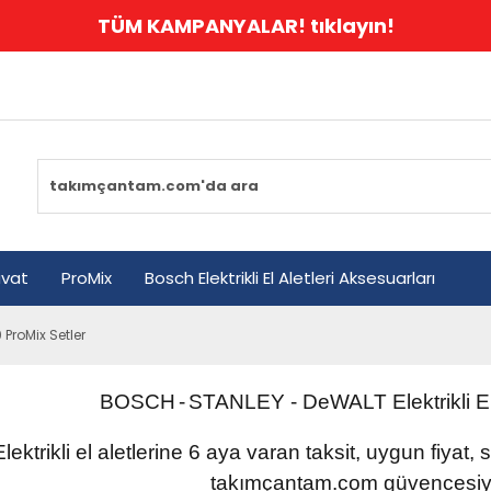
TÜM KAMPANYALAR! tıklayın!
avat
ProMix
Bosch Elektrikli El Aletleri Aksesuarları
ProMix Setler
BOSCH
-
STANLEY
- DeWALT
Elektrikli
E
Elektrikli el aletlerine 6 aya varan taksit, uygun fiyat,
takımçantam.com güvencesiyl