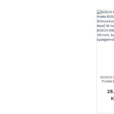
18 V-
BOSCH G
ProMix
(Kömürs
- Yeni N
28
Kırıcı D
V-10 18
K
Avuç 
Eşdeğer