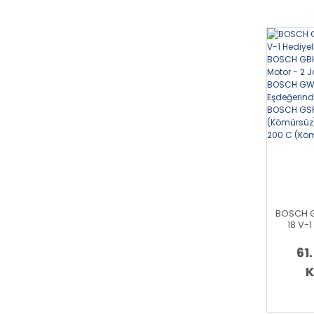
BOSCH G
18 V-
ProMix
(Kömürs
61
- Yeni 
18
K
Eşdeğer
+ BOSC
(Kömür