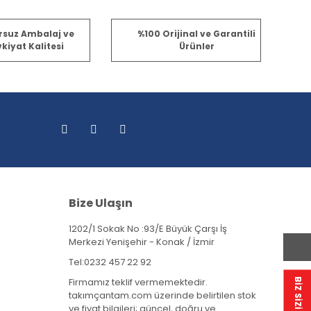
rsuz Ambalaj ve
%100 Orijinal ve Garantili
kiyat Kalitesi
Ürünler
Bize Ulaşın
1202/1 Sokak No :93/E Büyük Çarşı İş
Merkezi Yenişehir - Konak / İzmir
Tel:
0232 457 22 92
Firmamız teklif vermemektedir.
takımçantam.com üzerinde belirtilen stok
ve fiyat bilgileri; güncel, doğru ve