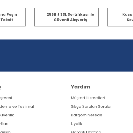
ına Peşin
256Bit SSL Sertifikası ile
Kusu
 Taksit
Güvenli Alışveriş
Sev
ş
Yardım
eşmesi
Müşteri Hizmetleri
Ödeme ve Teslimat
Sıkça Sorulan Sorular
 Güvenlik
Kargom Nerede
tları
Üyelik
eğişim
Garanti Uzatma