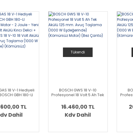
200 C (Kömürsüz)
Tükendi
AS 18 V-1 Hediyeli
BOSCH GWS 18 V-10
BO
 BOSCH GBH 180-LI
Profesyonel 18 Volt 5 Ah Tek
Profesy
üz Motor - 2 Joule
Akülü 125 mm. Avuç
Ak
esil) 18 Volt Akülü
Taşlama (1000 W
T
.600,00 TL
16.460,00 TL
2
elici + BOSCH GWS 18
Eşdeğerinde) (Kömürsüz
Eşde
 Volt Akülü 125 mm.
dv Dahil
Motor) (Bez Çanta)
Kdv Dahil
Mo
Taşlama (1000 W
inde) (Kömürsüz)