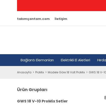
takımçantam.com
İletişim
Bağlantı Elemanları
Elektrikli El Aletleri
Hırd
Anasayfa
ProMix
Modele Göre 18 Volt ProMix
GWS 18 V-10 
Ürün Grupları
GWS 18 V-10 ProMix Setler