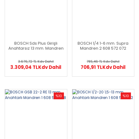
BOSCH Sds Plus Girişli
BOSCH 1/4 1-6 mm. Supra
Anahtarsız 13 mm. Mandren
Mandren 2 608 572 072
2 608 572 227
3.676,72 TL
Kdv Dahil
785,46 TL
Kdv Dahil
3.309,04 TL
Kdv Dahil
706,91 TL
Kdv Dahil
%10
%10