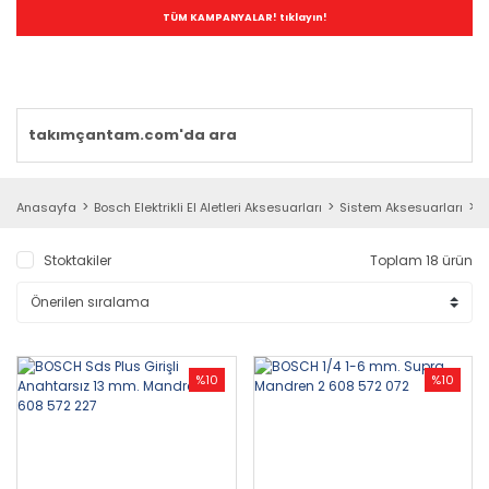
TÜM KAMPANYALAR! tıklayın!
Anasayfa
Bosch Elektrikli El Aletleri Aksesuarları
Sistem Aksesuarları
M
Stoktakiler
Toplam 18 ürün
%10
%10