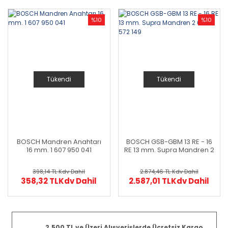
%10
%10
Tükendi
Tükendi
BOSCH Mandren Anahtarı
BOSCH GSB-GBM 13 RE - 16
16 mm. 1 607 950 041
RE 13 mm. Supra Mandren 2
608 572 149
398,14 TL
Kdv Dahil
2.874,46 TL
Kdv Dahil
358,32 TL
Kdv Dahil
2.587,01 TL
Kdv Dahil
2.500 TL ve Üzeri Alışverişlerde Ücretsiz Kargo