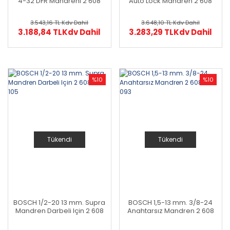
4-32 DFR Mandreni 2 608
Auto Lock Mandren 2 608
572 212
572 182
3.543,16 TL
Kdv Dahil
3.648,10 TL
Kdv Dahil
3.188,84 TL
Kdv Dahil
3.283,29 TL
Kdv Dahil
%10
%10
Tükendi
Tükendi
BOSCH 1/2-20 13 mm. Supra
BOSCH 1,5-13 mm. 3/8-24
Mandren Darbeli Için 2 608
Anahtarsız Mandren 2 608
572 105
572 093