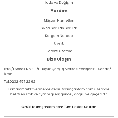
İade ve Değişim
Yardım
Müşteri Hizmetleri
Sıkça Sorulan Sorular
Kargom Nerede
Üyelik
Garanti Uzatma
Bize Ulaşın
1202/1 Sokak No :93/E Büyük Çarşı İş Merkezi Yenişehir - Konak /
İzmir
Tel:
0232 457 22 92
Firmamız teklif vermemektedir. takımçantam.com üzerinde
belirtilen stok ve fiyat bilgileri; güncel, doğru ve geçerlidir.
©2018 takımçantam.com Tüm Hakları Saklıdır.