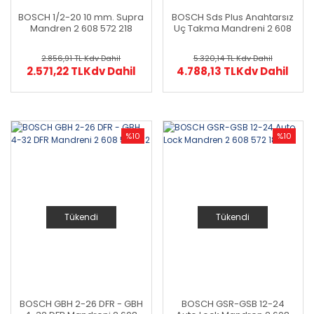
BOSCH 1/2-20 10 mm. Supra
BOSCH Sds Plus Anahtarsız
Mandren 2 608 572 218
Uç Takma Mandreni 2 608
572 213
2.856,91 TL
Kdv Dahil
5.320,14 TL
Kdv Dahil
2.571,22 TL
Kdv Dahil
4.788,13 TL
Kdv Dahil
%10
%10
Tükendi
Tükendi
BOSCH GBH 2-26 DFR - GBH
BOSCH GSR-GSB 12-24