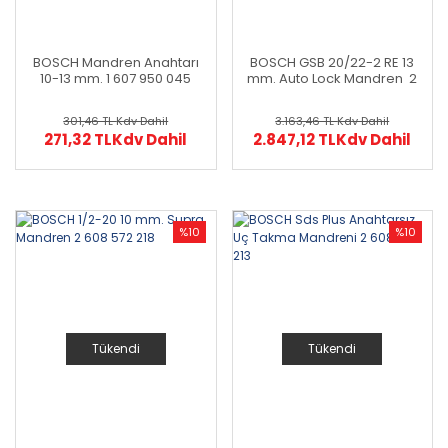
BOSCH Mandren Anahtarı
BOSCH GSB 20/22-2 RE 13
10-13 mm. 1 607 950 045
mm. Auto Lock Mandren 2
608 572 150
301,46 TL
Kdv Dahil
3.163,46 TL
Kdv Dahil
271,32 TL
Kdv Dahil
2.847,12 TL
Kdv Dahil
%10
%10
Tükendi
Tükendi