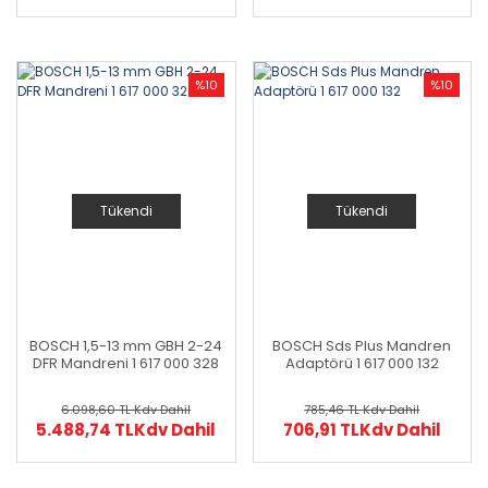
%10
%10
Tükendi
Tükendi
BOSCH 1,5-13 mm GBH 2-24
BOSCH Sds Plus Mandren
DFR Mandreni 1 617 000 328
Adaptörü 1 617 000 132
6.098,60 TL
Kdv Dahil
785,46 TL
Kdv Dahil
5.488,74 TL
Kdv Dahil
706,91 TL
Kdv Dahil