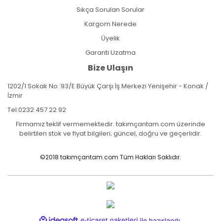
Sıkça Sorulan Sorular
Kargom Nerede
Üyelik
Garanti Uzatma
Bize Ulaşın
1202/1 Sokak No :93/E Büyük Çarşı İş Merkezi Yenişehir - Konak /
İzmir
Tel:
0232 457 22 92
Firmamız teklif vermemektedir. takımçantam.com üzerinde
belirtilen stok ve fiyat bilgileri; güncel, doğru ve geçerlidir.
©2018 takımçantam.com Tüm Hakları Saklıdır.
ile
ideasoft
e-