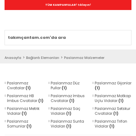
TÜM KAMPANYALAR! tıklayın!
Anasayfa
Bağlantı Elemanları
Paslanmaz Malzemeler
Paslanmaz
Paslanmaz Düz
Paslanmaz Gijonlar
Cıvatalar
(1)
Pullar
(1)
(1)
Paslanmaz HB
Paslanmaz İmbus
Paslanmaz Matkap
İmbus Cıvatalar
(1)
Cıvatalar
(1)
Uçlu Vidalar
(1)
Paslanmaz Metrik
Paslanmaz Saç
Paslanmaz Setskur
Vidalar
(1)
Vidaları
(1)
Cıvatalar
(1)
Paslanmaz
Paslanmaz Sunta
Paslanmaz Trifon
Somunlar
(1)
Vidaları
(1)
Vidalar
(1)