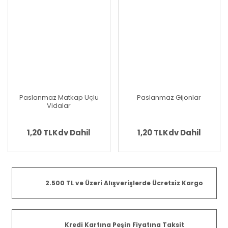
Paslanmaz Matkap Uçlu
Paslanmaz Gijonlar
Vidalar
1,20 TL
Kdv Dahil
1,20 TL
Kdv Dahil
2.500 TL ve Üzeri Alışverişlerde Ücretsiz Kargo
Kredi Kartına Peşin Fiyatına Taksit