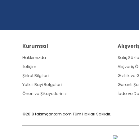
Kurumsal
Alışveri
Hakkımızda
Satış Sözl
İletişim
Alışveriş 
Şirket Bilgileri
Gizlilik ve
Yetkili Bayi Belgeleri
Garanti Şar
Öneri ve Şikayetleriniz
İade ve D
©2018 takımçantam.com Tüm Hakları Saklıdır.