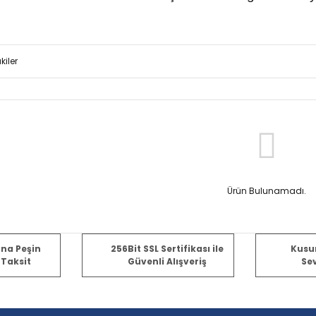
kiler
Ürün Bulunamadı.
ına Peşin
256Bit SSL Sertifikası ile
Kusu
 Taksit
Güvenli Alışveriş
Sev