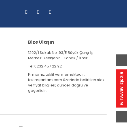
Bize Ulaşın
1202/1 Sokak No :93/E Büyük Çarşı İş
Merkezi Yenişehir - Konak / İzmir
Tel:
0232 457 22 92
Firmamız teklif vermemektedir.
BİZ SİZİ ARAYALIM
takımçantam.com üzerinde belirtilen stok
ve fiyat bilgileri; güncel, doğru ve
geçerlidir.