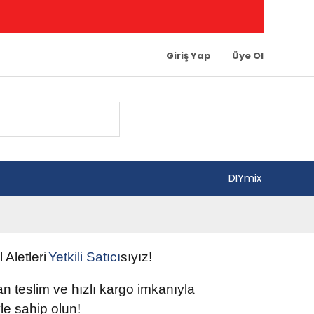
Giriş Yap
Üye Ol
DIYmix
l Aletleri
Yetkili
Satıcı
sıyız!
tan teslim ve hızlı kargo imkanıyla
e sahip olun
!