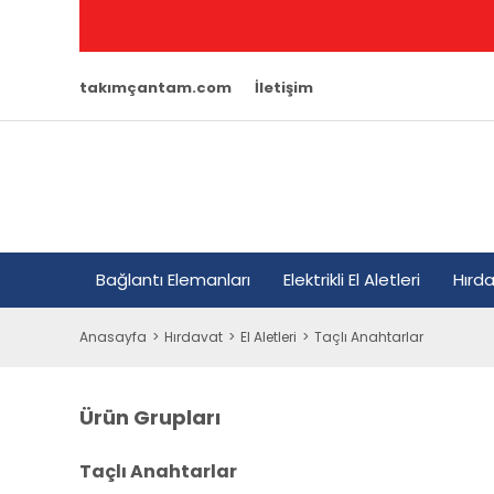
takımçantam.com
İletişim
Bağlantı Elemanları
Elektrikli El Aletleri
Hırd
Anasayfa
Hırdavat
El Aletleri
Taçlı Anahtarlar
Ürün Grupları
Taçlı Anahtarlar