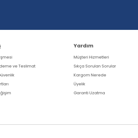
ş
Yardım
eşmesi
Müşteri Hizmetleri
Ödeme ve Teslimat
Sıkça Sorulan Sorular
 Güvenlik
Kargom Nerede
tları
Üyelik
eğişim
Garanti Uzatma