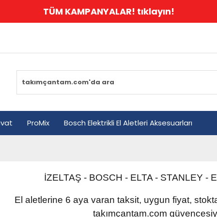
TÜM KAMPANYALAR! tıklayın!
avat
ProMix
Bosch Elektrikli El Aletleri Aksesuarları
İZELTAŞ - BOSCH - ELTA - STANLEY
-
E
El aletlerine 6 aya varan taksit, uygun fiyat, stok
takımçantam.com güvencesiyl