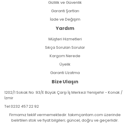
Gizlilik ve Güvenlik
Garanti Şartları
İade ve Değişim
Yardım
Müşteri Hizmetleri
Sıkça Sorulan Sorular
Kargom Nerede
Üyelik
Garanti Uzatma
Bize Ulaşın
1202/1 Sokak No :93/E Büyük Çarşı İş Merkezi Yenişehir - Konak /
İzmir
Tel:
0232 457 22 92
Firmamız teklif vermemektedir. takımçantam.com üzerinde
belirtilen stok ve fiyat bilgileri; güncel, doğru ve geçerlidir.