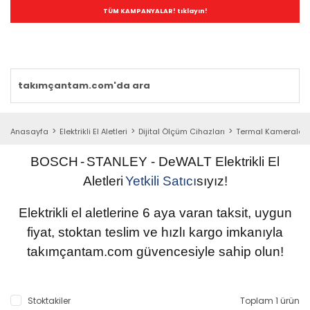
TÜM KAMPANYALAR! tıklayın!
Anasayfa
Elektrikli El Aletleri
Dijital Ölçüm Cihazları
Termal Kameralar
BOSCH
-
STANLEY
- DeWALT
Elektrikli
El
Aletleri
Yetkili
Satıcı
sıyız!
Elektrikli el aletlerine 6 aya varan taksit, uygun
fiyat, stoktan teslim ve hızlı kargo imkanıyla
takımçantam.com güvencesiyle sahip olun
!
Stoktakiler
Toplam 1 ürün