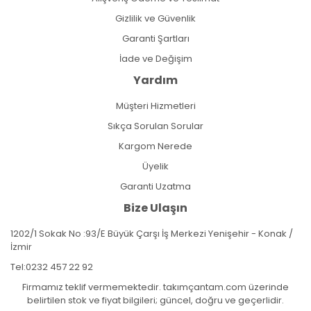
Gizlilik ve Güvenlik
Garanti Şartları
İade ve Değişim
Yardım
Müşteri Hizmetleri
Sıkça Sorulan Sorular
Kargom Nerede
Üyelik
Garanti Uzatma
Bize Ulaşın
1202/1 Sokak No :93/E Büyük Çarşı İş Merkezi Yenişehir - Konak /
İzmir
Tel:
0232 457 22 92
Firmamız teklif vermemektedir. takımçantam.com üzerinde
belirtilen stok ve fiyat bilgileri; güncel, doğru ve geçerlidir.