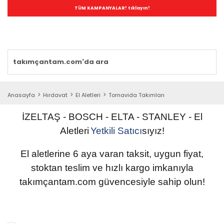
TÜM KAMPANYALAR! tıklayın!
Anasayfa
Hırdavat
El Aletleri
Tornavida Takımları
İZELTAŞ - BOSCH - ELTA - STANLEY
-
El
Aletleri
Yetkili
Satıcı
sıyız!
El aletlerine 6 aya varan taksit, uygun fiyat,
stoktan teslim ve hızlı kargo imkanıyla
takımçantam.com güvencesiyle sahip olun
!