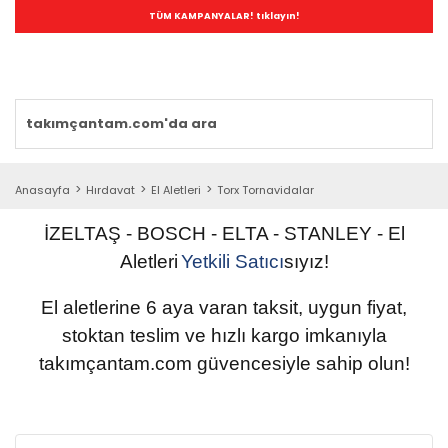
TÜM KAMPANYALAR! tıklayın!
Anasayfa
Hırdavat
El Aletleri
Torx Tornavidalar
İZELTAŞ - BOSCH - ELTA - STANLEY
-
El
Aletleri
Yetkili
Satıcı
sıyız!
El aletlerine 6 aya varan taksit, uygun fiyat,
stoktan teslim ve hızlı kargo imkanıyla
takımçantam.com güvencesiyle sahip olun
!