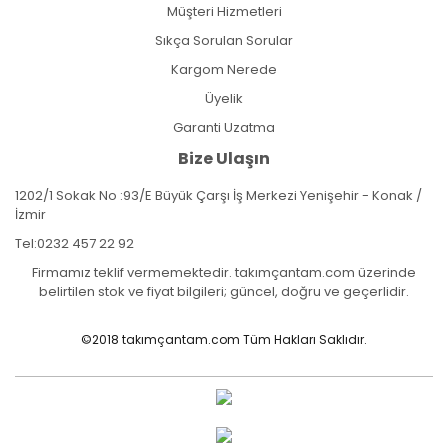
Müşteri Hizmetleri
Sıkça Sorulan Sorular
Kargom Nerede
Üyelik
Garanti Uzatma
Bize Ulaşın
1202/1 Sokak No :93/E Büyük Çarşı İş Merkezi Yenişehir - Konak /
İzmir
Tel:
0232 457 22 92
Firmamız teklif vermemektedir. takımçantam.com üzerinde
belirtilen stok ve fiyat bilgileri; güncel, doğru ve geçerlidir.
©2018 takımçantam.com Tüm Hakları Saklıdır.