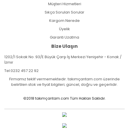
Müşteri Hizmetleri
Sıkça Sorulan Sorular
Kargom Nerede
Üyelik
Garanti Uzatma
Bize Ulaşın
1202/1 Sokak No :93/E Büyük Çarşı İş Merkezi Yenişehir - Konak /
İzmir
Tel:
0232 457 22 92
Firmamız teklif vermemektedir. takımçantam.com üzerinde
belirtilen stok ve fiyat bilgileri; güncel, doğru ve geçerlidir.
©2018 takımçantam.com Tüm Hakları Saklıdır.