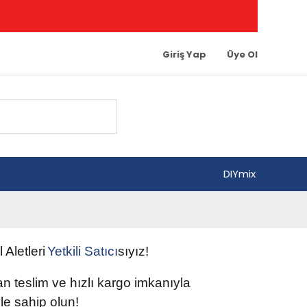
Giriş Yap
Üye Ol
DIYmix
l Aletleri
Yetkili
Satıcı
sıyız!
tan teslim ve hızlı kargo imkanıyla
e sahip olun
!