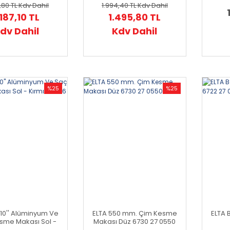
ı 6207 27 0240
1400 000 5136
200 
,80 TL
Kdv Dahil
1.994,40 TL
Kdv Dahil
.187,10 TL
1.495,80 TL
dv Dahil
Kdv Dahil
%25
%25
 10'' Alüminyum Ve
ELTA 550 mm. Çim Kesme
ELTA 
sme Makası Sol -
Makası Düz 6730 27 0550
zı 6206 27 0240