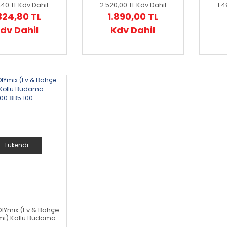
,40 TL
Kdv Dahil
2.520,00 TL
Kdv Dahil
1.4
324,80 TL
1.890,00 TL
dv Dahil
Kdv Dahil
Tükendi
IYmix (Ev & Bahçe
ımı) Kollu Budama
ı 0 600 8B5 100