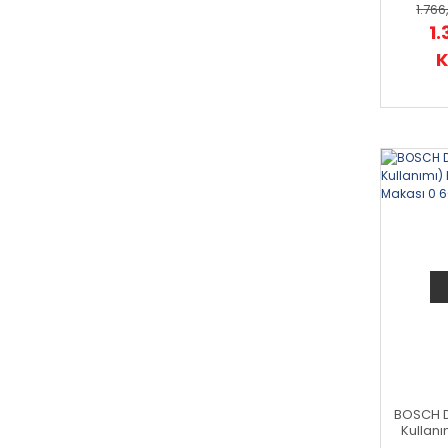
1.766
1.
K
BOSCH D
Kullan
Makas