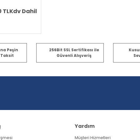
0 TL
Kdv Dahil
ına Peşin
256Bit SSL Sertifikası ile
Kusu
 Taksit
Güvenli Alışveriş
Sev
ş
Yardım
eşmesi
Müşteri Hizmetleri