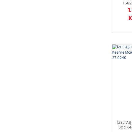
Sar
1.582
1
K
İZELTAŞ
Saç Ke
Kırmı