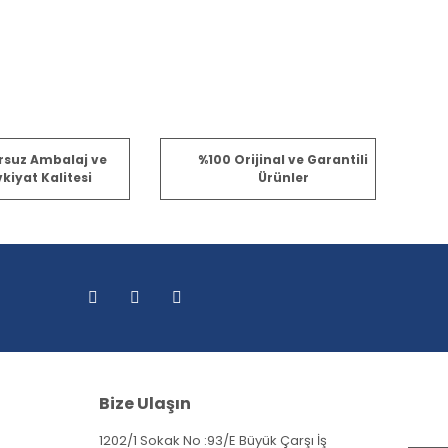
rsuz Ambalaj ve
%100 Orijinal ve Garantili
kiyat Kalitesi
Ürünler
Bize Ulaşın
1202/1 Sokak No :93/E Büyük Çarşı İş