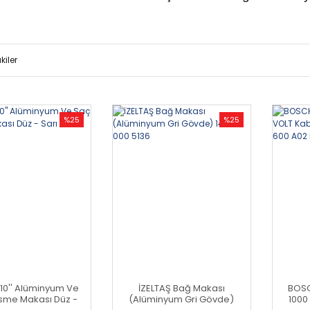
kiler
%25
%25
 10'' Alüminyum Ve
İZELTAŞ Bağ Makası
BOSC
sme Makası Düz -
(Alüminyum Gri Gövde)
1000