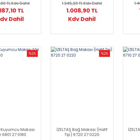
,80 TL
Kdv Dahil
1.345,20 TL
Kdv Dahil
1.
.187,10 TL
1.008,90 TL
dv Dahil
Kdv Dahil
%25
%25
Ş Kuyumcu Makası
İZELTAŞ Bağ Makası (Hafif
İZELT
i 6801 27 0180
Tip) 6720 27 0220