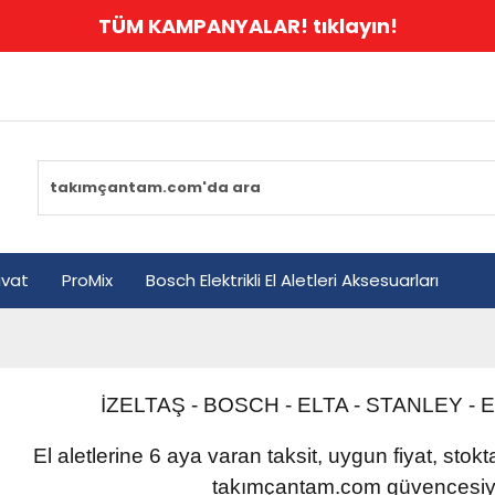
TÜM KAMPANYALAR! tıklayın!
avat
ProMix
Bosch Elektrikli El Aletleri Aksesuarları
İZELTAŞ - BOSCH - ELTA - STANLEY
-
E
El aletlerine 6 aya varan taksit, uygun fiyat, stok
takımçantam.com güvencesiyl