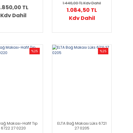
mm. (1 600 A02 NF4)
1.446,00 TL
Kdv Dahil
1.850,00 TL
1.084,50 TL
Kdv Dahil
Kdv Dahil
%25
%25
Bağ Makası-Hafif Tip
ELTA Bağ Makası Lüks 6721
6722 27 0220
27 0205