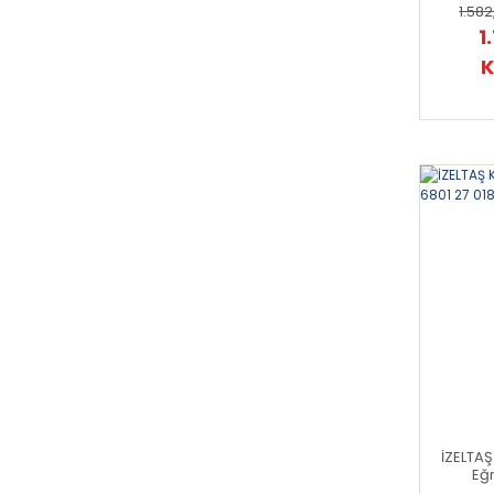
1.582
1
K
İZELTA
Eğr