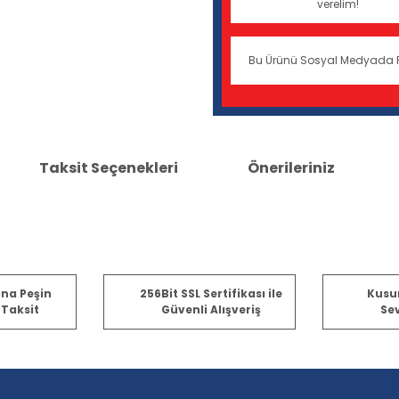
verelim!
Bu Ürünü Sosyal Medyada 
Taksit Seçenekleri
Önerileriniz
er konularda yetersiz gördüğünüz noktaları öneri formunu kullanarak tara
ına Peşin
256Bit SSL Sertifikası ile
Kusu
 Taksit
Güvenli Alışveriş
Sev
Bu ürüne ilk yorumu siz yapın!
Yorum Yaz