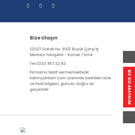
Bize Ulaşın
1202/1 Sokak No :93/E Büyük Çarşı İş
Merkezi Yenişehir - Konak / İzmir
Tel:
0232 457 22 92
Firmamız teklif vermemektedir.
BİZ SİZİ ARAYALIM
takımçantam.com üzerinde belirtilen stok
ve fiyat bilgileri; güncel, doğru ve
geçerlidir.