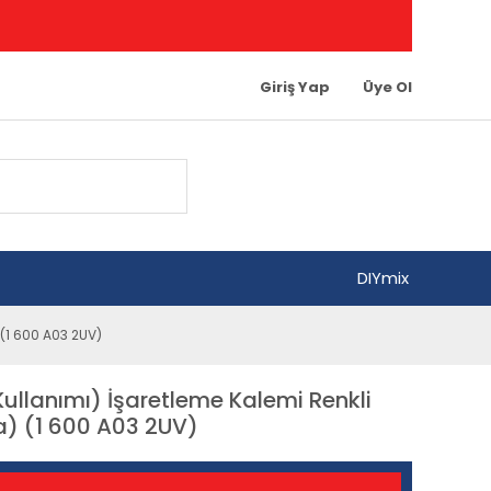
Giriş Yap
Üye Ol
DIYmix
 (1 600 A03 2UV)
llanımı) İşaretleme Kalemi Renkli
a) (1 600 A03 2UV)