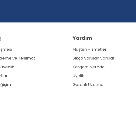
ş
Yardım
eşmesi
Müşteri Hizmetleri
Gönder
Ödeme ve Teslimat
Sıkça Sorulan Sorular
 Güvenlik
Kargom Nerede
tları
Üyelik
eğişim
Garanti Uzatma