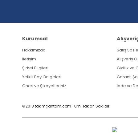
Ürün fiyatı diğer sitelerden daha pahalı.
Bu ürüne benzer farklı alternatifler olmalı.
Kurumsal
Alışveri
Hakkımızda
Satış Sözl
İletişim
Alışveriş 
Şirket Bilgileri
Gizlilik ve
Yetkili Bayi Belgeleri
Garanti Şar
Öneri ve Şikayetleriniz
İade ve D
©2018 takımçantam.com Tüm Hakları Saklıdır.