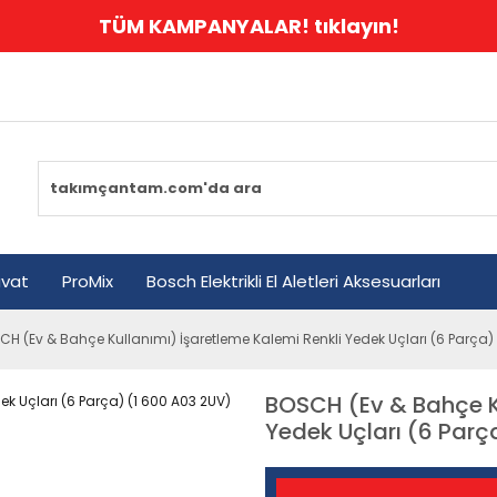
TÜM KAMPANYALAR! tıklayın!
avat
ProMix
Bosch Elektrikli El Aletleri Aksesuarları
H (Ev & Bahçe Kullanımı) İşaretleme Kalemi Renkli Yedek Uçları (6 Parça)
BOSCH (Ev & Bahçe Ku
Yedek Uçları (6 Parç