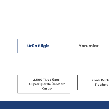
Ürün Bilgisi
Yorumlar
Bu ürünün fiyat bilgisi, resim, ürün açıklamalarında ve diğ
2.500 TL ve Üzeri
Kredi Kart
Görüş ve önerileriniz için teşekkür ederiz.
Alışverişlerde Ücretsiz
Fiyatına
Kargo
Ürün resmi kalitesiz, bozuk veya görüntülenemiyor.
Ürün açıklamasında eksik bilgiler bulunuyor.
Ürün bilgilerinde hatalar bulunuyor.