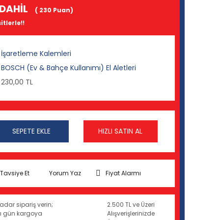
DAHİL
( 230 Puan)
tlerle!!
İşaretleme Kalemleri
BOSCH (Ev & Bahçe Kullanımı) El Aletleri
230,00 TL
SEPETE EKLE
HIZLI SATIN AL
Tavsiye Et
Yorum Yaz
Fiyat Alarmı
adar sipariş verin;
2.500 TL ve Üzeri
ynı gün kargoya
Alışverişlerinizde