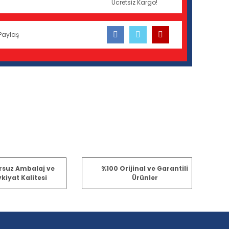
Ücretsiz Kargo!
Paylaş
fımıza iletebilirsiniz.
rsuz Ambalaj ve
%100 Orijinal ve Garantili
kiyat Kalitesi
Ürünler