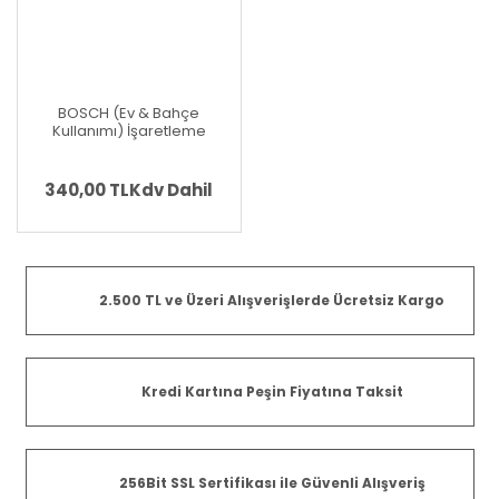
BOSCH (Ev & Bahçe
Kullanımı) İşaretleme
Kalemi (1 600 A02 E9C)
340,00 TL
Kdv Dahil
2.500 TL ve Üzeri Alışverişlerde Ücretsiz Kargo
Kredi Kartına Peşin Fiyatına Taksit
256Bit SSL Sertifikası ile Güvenli Alışveriş