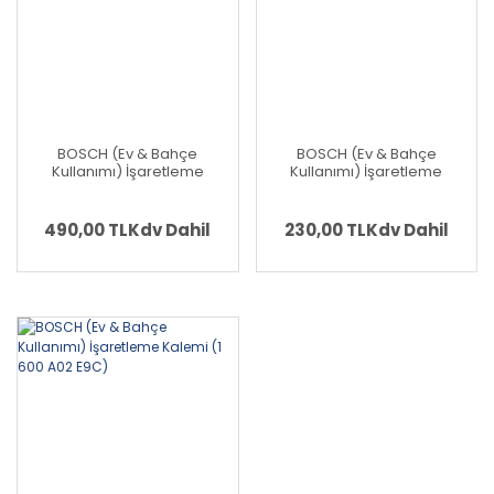
BOSCH (Ev & Bahçe
BOSCH (Ev & Bahçe
Kullanımı) İşaretleme
Kullanımı) İşaretleme
Kalem Seti 7 Parça ( 1600
Kalemi Renkli Yedek Uçları
A03 3BM)
(6 Parça) (1 600 A03 2UV)
490,00 TL
Kdv Dahil
230,00 TL
Kdv Dahil