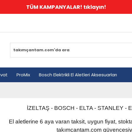
TÜM KAMPANYALAR! tıklayın!
avat
ProMix
Bosch Elektrikli El Aletleri Aksesuarları
İZELTAŞ - BOSCH - ELTA - STANLEY
-
E
El aletlerine 6 aya varan taksit, uygun fiyat, stok
takımçantam.com güvencesiyl