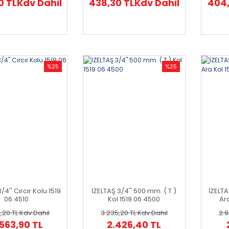
0 TL
Kdv Dahil
438,30 TL
Kdv Dahil
404,
%25
%25
/4'' Cırcır Kolu 1519
İZELTAŞ 3/4'' 500 mm. ( T )
İZELTA
06 4510
Kol 1519 06 4500
Ara
,20 TL
Kdv Dahil
3.235,20 TL
Kdv Dahil
2.9
563,90 TL
2.426,40 TL