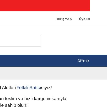
Giriş Yap
Üye Ol
DIYmix
l Aletleri
Yetkili
Satıcı
sıyız!
tan teslim ve hızlı kargo imkanıyla
e sahip olun
!