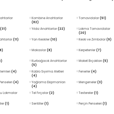
ahtarlar
Kombine Anahtarlar
Tornavidalar
(51)
(82)
(31)
Yıldız Anahtarlar
(22)
Lokma Tornavidalar
(20)
ahtarlar
(11)
Yan Keskiler
(10)
Keski ve Zımbalar
(9)
8)
Makaslar
(8)
Kerpetenler
(7)
6)
Kurbağacık Anahtarlar
Maket Bıçakları
(5)
(5)
alemleri
(4)
Kablo Sıyırma Aletleri
Fenerler
(4)
(4)
enseleri
(4)
Yağlama Ekipmanları
Mengeneler
(3)
(4)
cu Lokmalar
Tel Fırçalar
(2)
Testereler
(1)
iler
(1)
Sentiller
(1)
Perçin Penseleri
(1)