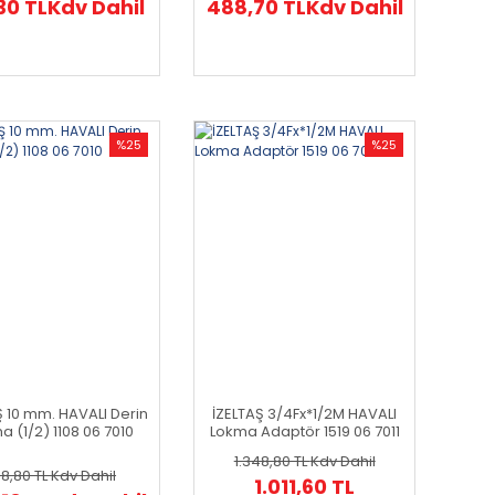
30 TL
Kdv Dahil
488,70 TL
Kdv Dahil
%25
%25
Ş 10 mm. HAVALI Derin
İZELTAŞ 3/4Fx*1/2M HAVALI
a (1/2) 1108 06 7010
Lokma Adaptör 1519 06 7011
1.348,80 TL
Kdv Dahil
8,80 TL
Kdv Dahil
1.011,60 TL