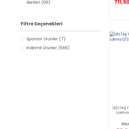
711,9
Aletleri (66)
BOSCH Profesyonel El Aletleri (60)
Filtre Seçenekleri
Sponsor Ürünler (7)
İndirimli Ürünler (566)
İZELTAŞ 
Lokma 
651,