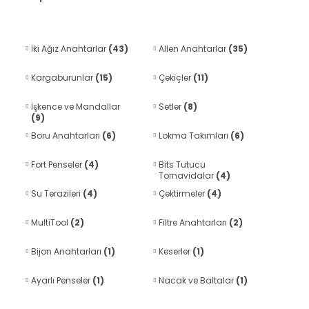
İki Ağız Anahtarlar
(43)
Allen Anahtarlar
(35)
Kargaburunlar
(15)
Çekiçler
(11)
İşkence ve Mandallar
Setler
(8)
(9)
Boru Anahtarları
(6)
Lokma Takımları
(6)
Fort Penseler
(4)
Bits Tutucu
Tornavidalar
(4)
Su Terazileri
(4)
Çektirmeler
(4)
MultiTool
(2)
Filtre Anahtarları
(2)
Bijon Anahtarları
(1)
Keserler
(1)
Ayarlı Penseler
(1)
Nacak ve Baltalar
(1)