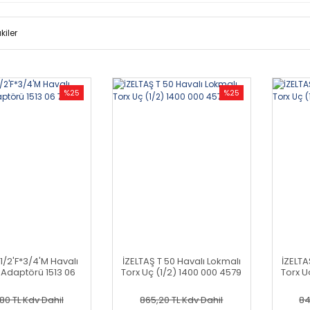
kiler
%25
%25
 1/2'F*3/4'M Havalı
İZELTAŞ T 50 Havalı Lokmalı
İZELTA
Adaptörü 1513 06
Torx Uç (1/2) 1400 000 4579
Torx U
7003
80 TL
Kdv Dahil
865,20 TL
Kdv Dahil
84