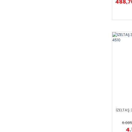
488,7
İZELTAŞ 3
6.085
4.