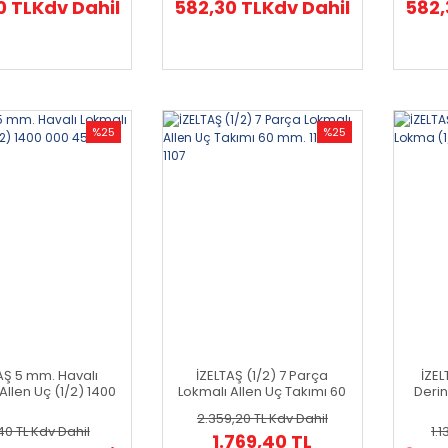
0 TL
Kdv Dahil
582,30 TL
Kdv Dahil
582,
%25
%25
AŞ 5 mm. Havalı
İZELTAŞ (1/2) 7 Parça
İZE
Allen Uç (1/2) 1400
Lokmalı Allen Uç Takımı 60
Derin
000 4547
mm. 1113 00 1107
2.359,20 TL
Kdv Dahil
40 TL
Kdv Dahil
1.
1.769,40 TL