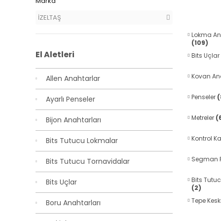
Marka
İZELTAŞ
Lokma An
(109)
El Aletleri
Bits Uçlar
Kovan An
Allen Anahtarlar
Penseler
(
Ayarlı Penseler
Metreler
(
Bijon Anahtarları
Kontrol K
Bits Tutucu Lokmalar
Segman P
Bits Tutucu Tornavidalar
Bits Tutu
Bits Uçlar
(2)
Tepe Kesk
Boru Anahtarları